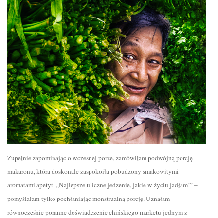
Zupełnie zapominając o wczesnej porze, zamówiłam podwójną porcję
makaronu, która doskonale zaspokoiła pobudzony smakowitymi
aromatami apetyt. „Najlepsze uliczne jedzenie, jakie w życiu jadłam!” –
pomyślałam tylko pochłaniając monstrualną porcję. Uznałam
równocześnie poranne doświadczenie chińskiego marketu jednym z