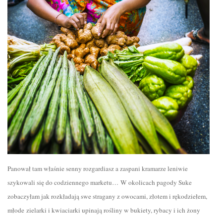
Panował tam właśnie senny rozgardiasz a zaspani kramarze leniwie
szykowali się do codziennego marketu… W okolicach pagody Suke
zobaczyłam jak rozkładają swe stragany z owocami, złotem i rękodziełem,
młode zielarki i kwiaciarki upinają rośliny w bukiety, rybacy i ich żony