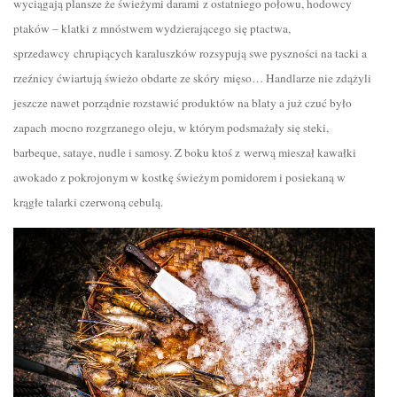
wyciągają plansze że świeżymi darami z ostatniego połowu, hodowcy
ptaków – klatki z mnóstwem wydzierającego się ptactwa,
sprzedawcy chrupiących karaluszków rozsypują swe pyszności na tacki a
rzeźnicy ćwiartują świeżo obdarte ze skóry mięso… Handlarze nie zdążyli
jeszcze nawet porządnie rozstawić produktów na blaty a już czuć było
zapach mocno rozgrzanego oleju, w którym podsmażały się steki,
barbeque, sataye, nudle i samosy. Z boku ktoś z werwą mieszał kawałki
awokado z pokrojonym w kostkę świeżym pomidorem i posiekaną w
krągłe talarki czerwoną cebulą.