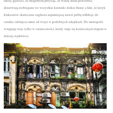
takiej gęstości, że mogłabym przysiąc, że widzę skład powietrza,
denerwują rozbiegane we wszystkie kierunki dzikie tłumy a fakt, że krzyk
klaksonów skutecznie zagłusza najmniejszą nawet próbę refleksji, do
ostatka odstręcza mnie od wizyt w podobnych zakątkach. Do metropolii
wstępuję więc tylko w ostateczności, kiedy staje się koniecznym etapem w
dalszej wędrówce.