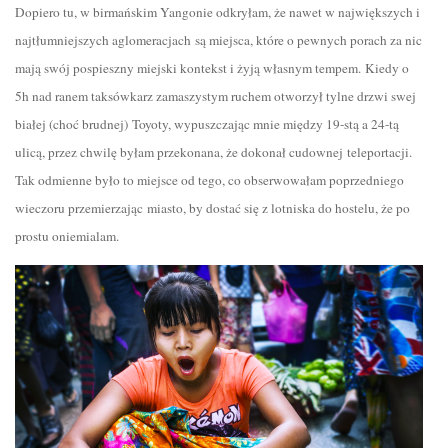
Dopiero tu, w birmańskim Yangonie odkryłam, że nawet w największych i
najtłumniejszych aglomeracjach są miejsca, które o pewnych porach za nic
mają swój pospieszny miejski kontekst i żyją własnym tempem. Kiedy o
5h nad ranem taksówkarz zamaszystym ruchem otworzył tylne drzwi swej
białej (choć brudnej) Toyoty, wypuszczając mnie między 19-stą a 24-tą
ulicą, przez chwilę byłam przekonana, że dokonał cudownej teleportacji.
Tak odmienne było to miejsce od tego, co obserwowałam poprzedniego
wieczoru przemierzając miasto, by dostać się z lotniska do hostelu, że po
prostu oniemialam.