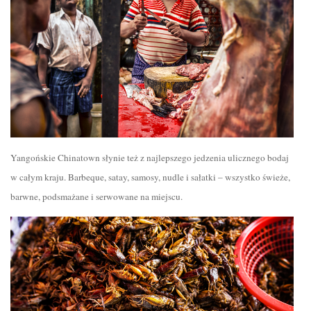
Yangońskie Chinatown słynie też z najlepszego jedzenia ulicznego bodaj
w całym kraju. Barbeque, satay, samosy, nudle i sałatki – wszystko świeże,
barwne, podsmażane i serwowane na miejscu.