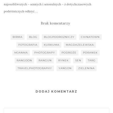
najosobliwszych – sennych i sensualnych – z dotychczasowych
podróżniczych odkryć…
Brak komentarzy
BIRMA
BLOG
BLOGPODROZNICZY
CHINATOWN
FOTOGRAFIA
KURKUMA
MAGDAZELEWSKA
MJANMA
PHOTOGRAPY
PODROZE
PORANEK
RANGOON
RANGUN
RYNEK
SEN
TARG
TRAVELPHOTOGRAPHY
YANGON
ZIELENINA
DODAJ KOMENTARZ