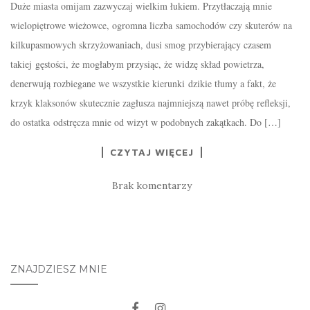
Duże miasta omijam zazwyczaj wielkim łukiem. Przytłaczają mnie
wielopiętrowe wieżowce, ogromna liczba samochodów czy skuterów na
kilkupasmowych skrzyżowaniach, dusi smog przybierający czasem
takiej gęstości, że mogłabym przysiąc, że widzę skład powietrza,
denerwują rozbiegane we wszystkie kierunki dzikie tłumy a fakt, że
krzyk klaksonów skutecznie zagłusza najmniejszą nawet próbę refleksji,
do ostatka odstręcza mnie od wizyt w podobnych zakątkach. Do […]
CZYTAJ WIĘCEJ
Brak komentarzy
ZNAJDZIESZ MNIE