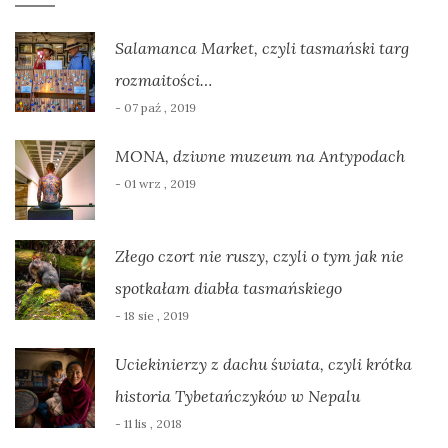
Salamanca Market, czyli tasmański targ
rozmaitości…
- 07 paź , 2019
MONA, dziwne muzeum na Antypodach
- 01 wrz , 2019
Złego czort nie ruszy, czyli o tym jak nie
spotkałam diabła tasmańskiego
- 18 sie , 2019
Uciekinierzy z dachu świata, czyli krótka
historia Tybetańczyków w Nepalu
- 11 lis , 2018