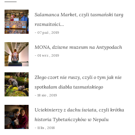
Salamanca Market, czyli tasmański targ
rozmaitości…
- 07 paź , 2019
MONA, dziwne muzeum na Antypodach
- 01 wrz , 2019
Złego czort nie ruszy, czyli o tym jak nie
spotkałam diabła tasmańskiego
- 18 sie , 2019
Uciekinierzy z dachu świata, czyli krótka
historia Tybetańczyków w Nepalu
- 11 lis , 2018