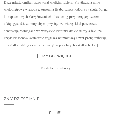
Duże miasta omijam zazwyczaj wielkim łukiem. Przytłaczają mnie
wielopiętrowe wieżowce, ogromna liczba samochodów czy skuterów na
kilkupasmowych skrzyżowaniach, dusi smog przybierający czasem
takiej gęstości, że mogłabym przysiąc, że widzę skład powietrza,
denerwują rozbiegane we wszystkie kierunki dzikie tłumy a fakt, że
krzyk klaksonów skutecznie zagłusza najmniejszą nawet próbę refleksji,
do ostatka odstręcza mnie od wizyt w podobnych zakątkach. Do […]
CZYTAJ WIĘCEJ
Brak komentarzy
ZNAJDZIESZ MNIE