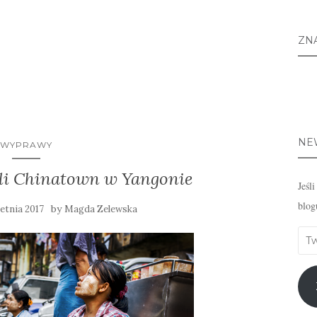
ZN
NE
WYPRAWY
zyli Chinatown w Yangonie
Jeśl
blog
by
etnia 2017
Magda Zelewska
Twó
emai