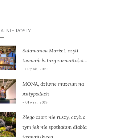
ATNIE POSTY
Salamanca Market, czyli
tasmański targ rozmaitości…
- 07 paź , 2019
MONA, dziwne muzeum na
Antypodach
- 01 wrz , 2019
Złego czort nie ruszy, czyli o
tym jak nie spotkałam diabła
tasmańskiego