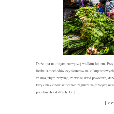
Duże miasta omijam zazwyczaj wielkim łukiem. Przy
liczba samochodów czy skuterów na kilkupasmowych s
że mogłabym przysiąc, że widzę skład powietrza, dene
krzyk klaksonów skutecznie zagłusza najmniejszą nawe
podobnych zakątkach. Do […]
CZ