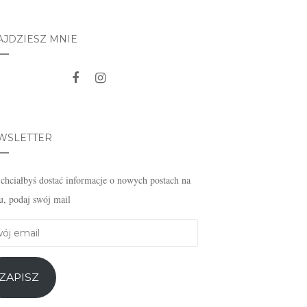
AJDZIESZ MNIE
WSLETTER
i chciałbyś dostać informacje o nowych postach na
u, podaj swój mail
j
l
ZAPISZ