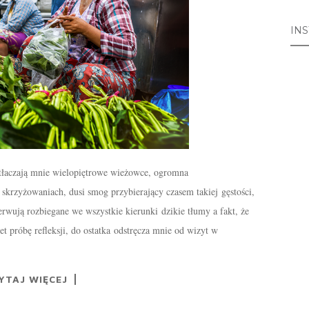
IN
tłaczają mnie wielopiętrowe wieżowce, ogromna
krzyżowaniach, dusi smog przybierający czasem takiej gęstości,
rwują rozbiegane we wszystkie kierunki dzikie tłumy a fakt, że
t próbę refleksji, do ostatka odstręcza mnie od wizyt w
YTAJ WIĘCEJ