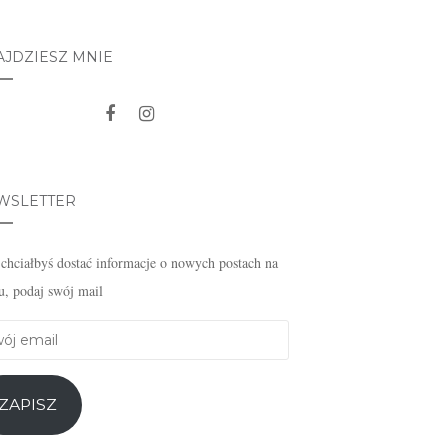
AJDZIESZ MNIE
WSLETTER
i chciałbyś dostać informacje o nowych postach na
u, podaj swój mail
j
l
ZAPISZ