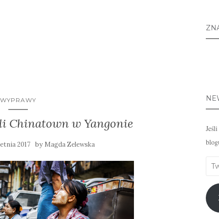
ZN
NE
WYPRAWY
zyli Chinatown w Yangonie
Jeśl
blog
by
etnia 2017
Magda Zelewska
Twó
emai