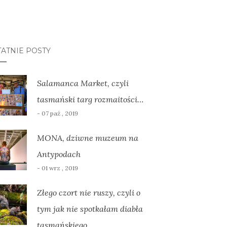
ATNIE POSTY
Salamanca Market, czyli
tasmański targ rozmaitości…
- 07 paź , 2019
MONA, dziwne muzeum na
Antypodach
- 01 wrz , 2019
Złego czort nie ruszy, czyli o
tym jak nie spotkałam diabła
tasmańskiego