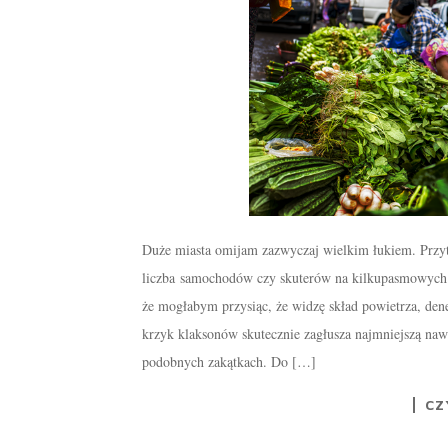
Duże miasta omijam zazwyczaj wielkim łukiem. Przy
liczba samochodów czy skuterów na kilkupasmowych s
że mogłabym przysiąc, że widzę skład powietrza, dene
krzyk klaksonów skutecznie zagłusza najmniejszą nawe
podobnych zakątkach. Do […]
CZ