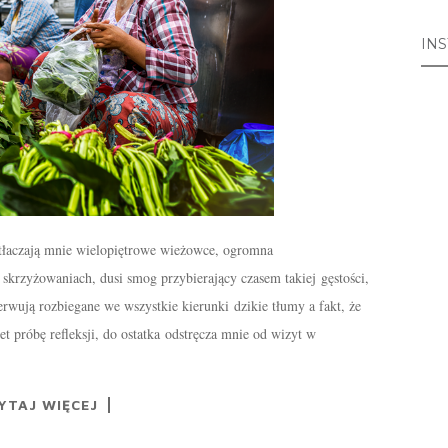
IN
tłaczają mnie wielopiętrowe wieżowce, ogromna
krzyżowaniach, dusi smog przybierający czasem takiej gęstości,
rwują rozbiegane we wszystkie kierunki dzikie tłumy a fakt, że
t próbę refleksji, do ostatka odstręcza mnie od wizyt w
YTAJ WIĘCEJ