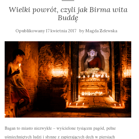
Wielki powrót, czyli jak Birma wita
Buddę
Opublikowany
by
17 kwietnia 2017
Magda Zelewska
Bagan to miasto niezwykłe – wyścielone tysiącem pagód, pełne
uśmiechniętych ludzi i słynne z zapierających dech w piersiach