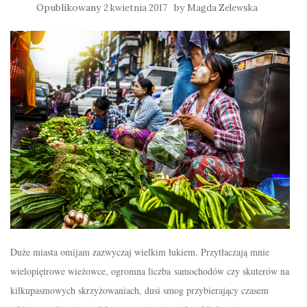
Opublikowany
by
2 kwietnia 2017
Magda Zelewska
Duże miasta omijam zazwyczaj wielkim łukiem. Przytłaczają mnie
wielopiętrowe wieżowce, ogromna liczba samochodów czy skuterów na
kilkupasmowych skrzyżowaniach, dusi smog przybierający czasem