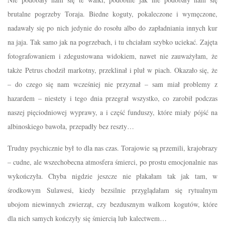
brutalne pogrzeby Toraja. Biedne koguty, pokaleczone i wymęczone,
nadawały się po nich jedynie do rosołu albo do zapładniania innych kur
na jaja. Tak samo jak na pogrzebach, i tu chciałam szybko uciekać. Zajęta
fotografowaniem i zdegustowana widokiem, nawet nie zauważyłam, że
także Petrus chodził markotny, przeklinał i pluł w piach. Okazało się, że
– do czego się nam wcześniej nie przyznał – sam miał problemy z
hazardem – niestety i tego dnia przegrał wszystko, co zarobił podczas
naszej pięciodniowej wyprawy, a i część funduszy, które miały pójść na
albinoskiego bawoła, przepadły bez reszty…
Trudny psychicznie był to dla nas czas. Torajowie są przemili, krajobrazy
– cudne, ale wszechobecna atmosfera śmierci, po prostu emocjonalnie nas
wykończyła. Chyba nigdzie jeszcze nie płakałam tak jak tam, w
środkowym Sulawesi, kiedy bezsilnie przyglądałam się rytualnym
ubojom niewinnych zwierząt, czy bezdusznym walkom kogutów, które
dla nich samych kończyły się śmiercią lub kalectwem…