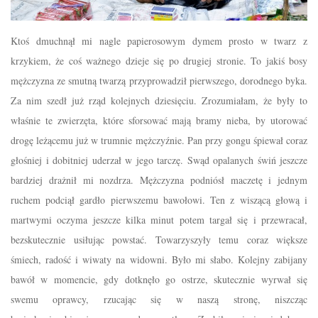
Ktoś dmuchnął mi nagle papierosowym dymem prosto w twarz z
krzykiem, że coś ważnego dzieje się po drugiej stronie. To jakiś bosy
mężczyzna ze smutną twarzą przyprowadził pierwszego, dorodnego byka.
Za nim szedł już rząd kolejnych dziesięciu. Zrozumiałam, że były to
właśnie te zwierzęta, które sforsować mają bramy nieba, by utorować
drogę leżącemu już w trumnie mężczyźnie. Pan przy gongu śpiewał coraz
głośniej i dobitniej uderzał w jego tarczę. Swąd opalanych świń jeszcze
bardziej drażnił mi nozdrza. Mężczyzna podniósł maczetę i jednym
ruchem podciął gardło pierwszemu bawołowi. Ten z wiszącą głową i
martwymi oczyma jeszcze kilka minut potem targał się i przewracał,
bezskutecznie usiłując powstać. Towarzyszyły temu coraz większe
śmiech, radość i wiwaty na widowni. Było mi słabo. Kolejny zabijany
bawół w momencie, gdy dotknęło go ostrze, skutecznie wyrwał się
swemu oprawcy, rzucając się w naszą stronę, niszcząc