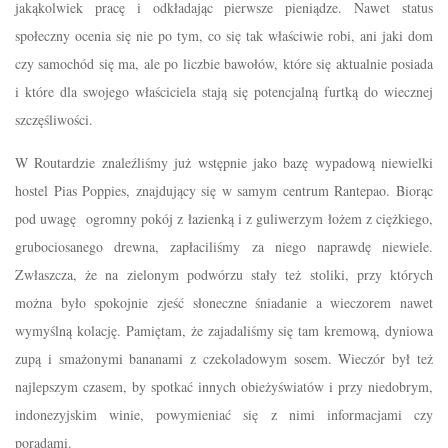
jakąkolwiek pracę i odkładając pierwsze pieniądze. Nawet status
społeczny ocenia się nie po tym, co się tak właściwie robi, ani jaki dom
czy samochód się ma, ale po liczbie bawołów, które się aktualnie posiada
i które dla swojego właściciela stają się potencjalną furtką do wiecznej
szczęśliwości.
W Routardzie znaleźliśmy już wstępnie jako bazę wypadową niewielki
hostel Pias Poppies, znajdujący się w samym centrum Rantepao. Biorąc
pod uwagę ogromny pokój z łazienką i z guliwerzym łożem z ciężkiego,
grubociosanego drewna, zapłaciliśmy za niego naprawdę niewiele.
Zwłaszcza, że na zielonym podwórzu stały też stoliki, przy których
można było spokojnie zjeść słoneczne śniadanie a wieczorem nawet
wymyślną kolację. Pamiętam, że zajadaliśmy się tam kremową, dyniowa
zupą i smażonymi bananami z czekoladowym sosem. Wieczór był też
najlepszym czasem, by spotkać innych obieżyświatów i przy niedobrym,
indonezyjskim winie, powymieniać się z nimi informacjami czy
poradami.