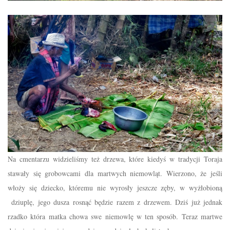
Na cmentarzu widzieliśmy też drzewa, które kiedyś w tradycji Toraja
stawały się grobowcami dla martwych niemowląt. Wierzono, że jeśli
włoży się dziecko, któremu nie wyrosły jeszcze zęby, w wyżłobioną
dziuplę, jego dusza rosnąć będzie razem z drzewem. Dziś już jednak
rzadko która matka chowa swe niemowlę w ten sposób. Teraz martwe