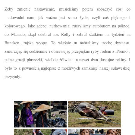
Żeby zmienić nastawienie, musieliśmy potem zobaczyć cos, co
udowodni nam, jak ważne jest samo życie, czyli coś pięknego i
kolorowego. Jako adepci nurkowania, ruszyliśmy autobusem na północ,
do Manado, skąd odebrał nas Rolly i zabrał statkiem na tydzień na
Bunaken, rajską wyspę. To właśnie tu nabraliśmy trochę dystansu,
zanurzając się codziennie i obserwując przepiękne ryby rodem z „Nemo”,
pełne gracji płaszczki, wielkie żółwie – a nawet dwa dostojne rekiny. I
było to z pewnością najlepsze z możliwych zamknięć naszej sulaweskiej
przygody.