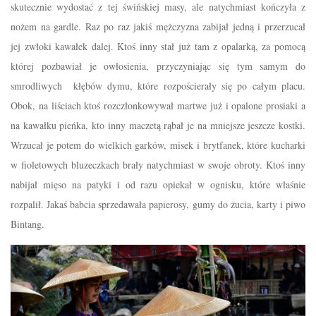
skutecznie wydostać z tej świńskiej masy, ale natychmiast kończyła z
nożem na gardle. Raz po raz jakiś mężczyzna zabijał jedną i przerzucał
jej zwłoki kawałek dalej. Ktoś inny stał już tam z opalarką, za pomocą
której pozbawiał je owłosienia, przyczyniając się tym samym do
smrodliwych kłębów dymu, które rozpościerały się po całym placu.
Obok, na liściach ktoś rozczłonkowywał martwe już i opalone prosiaki a
na kawałku pieńka, kto inny maczetą rąbał je na mniejsze jeszcze kostki.
Wrzucał je potem do wielkich garków, misek i brytfanek, które kucharki
w fioletowych bluzeczkach brały natychmiast w swoje obroty. Ktoś inny
nabijał mięso na patyki i od razu opiekał w ognisku, które właśnie
rozpalił. Jakaś babcia sprzedawała papierosy, gumy do żucia, karty i piwo
Bintang.