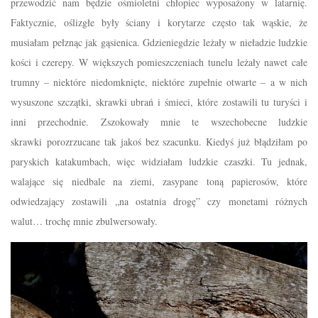
przewodzić nam będzie ośmioletni chłopiec wyposażony w latarnię.
Faktycznie, oślizgłe były ściany i korytarze często tak wąskie, że
musiałam pełznąc jak gąsienica. Gdzieniegdzie leżały w nieładzie ludzkie
kości i czerepy. W większych pomieszczeniach tunelu leżały nawet całe
trumny – niektóre niedomknięte, niektóre zupełnie otwarte – a w nich
wysuszone szczątki, skrawki ubrań i śmieci, które zostawili tu turyści i
inni przechodnie. Zszokowały mnie te wszechobecne ludzkie
skrawki porozrzucane tak jakoś bez szacunku. Kiedyś już błądziłam po
paryskich katakumbach, więc widziałam ludzkie czaszki. Tu jednak,
walające się niedbale na ziemi, zasypane toną papierosów, które
odwiedzający zostawili „na ostatnia drogę” czy monetami różnych
walut… trochę mnie zbulwersowały.