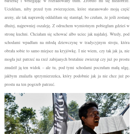
barierkę i wbiegając w rozradowany tłum. Zrobiło mi się niedobrze.
Uciekłam, niby przed tym zwierzęciem, które staranowało moją część
areny, ale tak naprawdę oddaliłam się stamtąd, bo czułam, że jeśli zostanę
dłużej, najpewniej oszaleję. Z odruchem wymiotnym pobiegłam gdzieś w
stronę kuchni. Chciałam się schować albo uciec jak najdalej. Wtedy, pod
schodami wpadłam na młodą dziewczynę w tradycyjnym stroju, która
obrała sobie to samo miejsce na kryjówkę. I nie wiem, czy tak jak ja, nie
mogła już patrzeć na rzeź zabijanych brutalnie zwierząt czy już po prostu
znudził ją ten widok – ale tu, pod tymi schodami poczułam małą ulgę,
jakbym znalazła sprzymierzeńca, który podobnie jak ja nie chce już po
prostu na ten pogrzeb patrzeć.