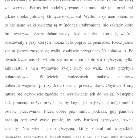
zen wyrzuci. Petrus był podekscytowany nie mniej niż ja i przeliczał
gdzieś z boku gotówkę, którą ze sobą zabrał. Wytłumaczył nam potem, że
to nie same walki zwierząt są w Indonezji zabronione, ale zakłady które
im towarzyszą. Zrozumiałam wtedy, skąd te stoiska, które się właśnie
rozstawiały i przy których można było pograć za pieniądze. Rzecz jasna,
zanim jeszcze zaczęły się walki, osobiscie przegrałam 20 dolarów ;). Po
dwóch kwadransach zebrało się na miejscu około stu mężczyzn, tylko
kilkunastu z nich wystawiło swoje kury do walk, reszta przybyla
pohazardowac. Właściciele walecznych ptaków najpierw
dobierali wagowo (pi razy drzwi) swoich przeciwników. Obydwie strony
muszą się oczywiscie zgodzić na wystawienie ich do walki. Następnie
każdy mocuje nożyk przy łapie, by kogut jak najszybciej mógł ranić i
osłabić przeciwnika. Przez dobre pięć minut, podczas, gdy panowie
próbują rozjuszyć swoje pupile, by były bardziej agresywne, trwają
zakłady. Nie wiem, jak mężczyzna, który zbierał od wszystkich
pieniądze, zapamiętywał, kto obstawił, jaką sumę, ale absolutnie niczego