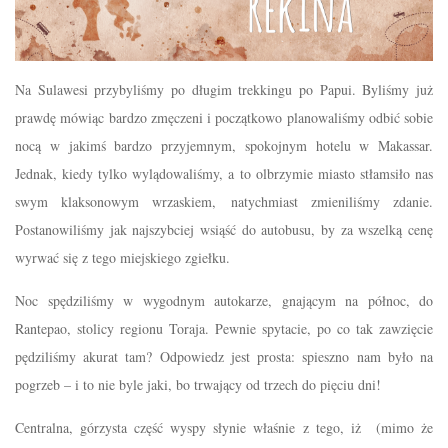
Na Sulawesi przybyliśmy po długim trekkingu po Papui. Byliśmy już
prawdę mówiąc bardzo zmęczeni i początkowo planowaliśmy odbić sobie
nocą w jakimś bardzo przyjemnym, spokojnym hotelu w Makassar.
Jednak, kiedy tylko wylądowaliśmy, a to olbrzymie miasto stłamsiło nas
swym klaksonowym wrzaskiem, natychmiast zmieniliśmy zdanie.
Postanowiliśmy jak najszybciej wsiąść do autobusu, by za wszelką cenę
wyrwać się z tego miejskiego zgiełku.
Noc spędziliśmy w wygodnym autokarze, gnającym na północ, do
Rantepao, stolicy regionu Toraja. Pewnie spytacie, po co tak zawzięcie
pędziliśmy akurat tam? Odpowiedz jest prosta: spieszno nam było na
pogrzeb – i to nie byle jaki, bo trwający od trzech do pięciu dni!
Centralna, górzysta część wyspy słynie właśnie z tego, iż (mimo że