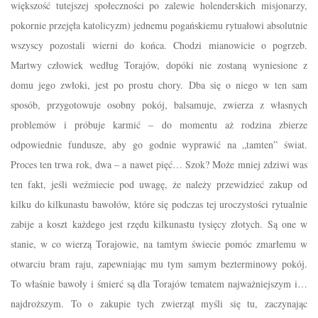
większość tutejszej społeczności po zalewie holenderskich misjonarzy,
pokornie przejęła katolicyzm) jednemu pogańskiemu rytuałowi absolutnie
wszyscy pozostali wierni do końca. Chodzi mianowicie o pogrzeb.
Martwy człowiek według Torajów, dopóki nie zostaną wyniesione z
domu jego zwłoki, jest po prostu chory. Dba się o niego w ten sam
sposób, przygotowuje osobny pokój, balsamuje, zwierza z własnych
problemów i próbuje karmić – do momentu aż rodzina zbierze
odpowiednie fundusze, aby go godnie wyprawić na „tamten” świat.
Proces ten trwa rok, dwa – a nawet pięć… Szok? Może mniej zdziwi was
ten fakt, jeśli weźmiecie pod uwagę, że należy przewidzieć zakup od
kilku do kilkunastu bawołów, które się podczas tej uroczystości rytualnie
zabije a koszt każdego jest rzędu kilkunastu tysięcy złotych. Są one w
stanie, w co wierzą Torajowie, na tamtym świecie pomóc zmarłemu w
otwarciu bram raju, zapewniając mu tym samym bezterminowy pokój.
To właśnie bawoły i śmierć są dla Torajów tematem najważniejszym i…
najdroższym. To o zakupie tych zwierząt myśli się tu, zaczynając