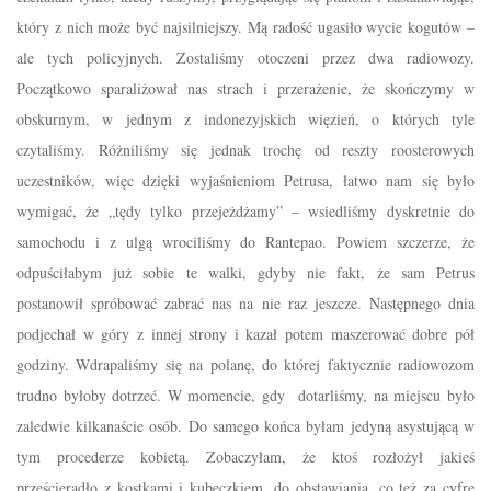
który z nich może być najsilniejszy. Mą radość ugasiło wycie kogutów –
ale tych policyjnych. Zostaliśmy otoczeni przez dwa radiowozy.
Początkowo sparaliżował nas strach i przerażenie, że skończymy w
obskurnym, w jednym z indonezyjskich więzień, o których tyle
czytaliśmy. Różniliśmy się jednak trochę od reszty roosterowych
uczestników, więc dzięki wyjaśnieniom Petrusa, łatwo nam się było
wymigać, że „tędy tylko przejeżdżamy” – wsiedliśmy dyskretnie do
samochodu i z ulgą wrociliśmy do Rantepao. Powiem szczerze, że
odpuściłabym już sobie te walki, gdyby nie fakt, że sam Petrus
postanowił spróbować zabrać nas na nie raz jeszcze. Następnego dnia
podjechał w góry z innej strony i kazał potem maszerować dobre pół
godziny. Wdrapaliśmy się na polanę, do której faktycznie radiowozom
trudno byłoby dotrzeć. W momencie, gdy dotarliśmy, na miejscu było
zaledwie kilkanaście osób. Do samego końca byłam jedyną asystującą w
tym procederze kobietą. Zobaczyłam, że ktoś rozłożył jakieś
prześcieradło z kostkami i kubeczkiem, do obstawiania, co też za cyfrę