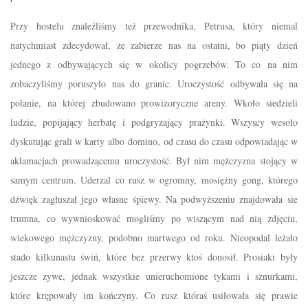
Przy hostelu znaleźliśmy też przewodnika, Petrusa, który niemal
natychmiast zdecydował, że zabierze nas na ostatni, bo piąty dzień
jednego z odbywających się w okolicy pogrzebów. To co na nim
zobaczyliśmy poruszyło nas do granic. Uroczystość odbywała się na
polanie, na której zbudowano prowizoryczne areny. Wkoło siedzieli
ludzie, popijający herbatę i podgryzający prażynki. Wszyscy wesoło
dyskutując grali w karty albo domino, od czasu do czasu odpowiadając w
aklamacjach prowadzącemu uroczystość. Był nim mężczyzna stojący w
samym centrum. Uderzal co rusz w ogromny, mosiężny gong, którego
dźwięk zagłuszał jego własne śpiewy. Na podwyższeniu znajdowała sie
trumna, co wywnioskować mogliśmy po wiszącym nad nią zdjęciu,
wiekowego mężczyzny, podobno martwego od roku. Nieopodal leżało
stado kilkunastu świń, które bez przerwy ktoś donosił. Prosiaki były
jeszcze żywe, jednak wszystkie unieruchomione tykami i sznurkami,
które krępowały im kończyny. Co rusz któraś usiłowała się prawie