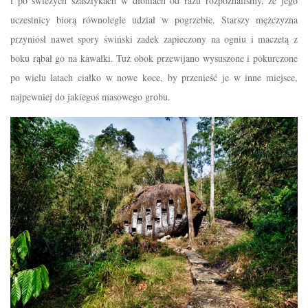
i po świeżych szaszłykach w dłoniach od razu rozpoznaliśmy, że jego
uczestnicy biorą równolegle udział w pogrzebie. Starszy mężczyzna
przyniósł nawet spory świński zadek zapieczony na ogniu i maczetą z
boku rąbał go na kawałki. Tuż obok przewijano wysuszone i pokurczone
po wielu latach ciałko w nowe koce, by przenieść je w inne miejsce,
najpewniej do jakiegoś masowego grobu.