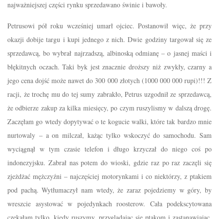
najważniejszej części rynku sprzedawano świnie i bawoły.
Petrusowi pół roku wcześniej umarł ojciec. Postanowił więc, że przy
okazji dobije targu i kupi jednego z nich. Dwie godziny targował się ze
sprzedawcą, bo wybrał najrzadszą, albinoską odmianę – o jasnej maści i
błękitnych oczach. Taki byk jest znacznie droższy niż zwykły, czarny a
jego cena dojść może nawet do 300 000 złotych (1000 000 000 rupi)!!! Z
racji, że trochę mu do tej sumy zabrakło, Petrus uzgodnił ze sprzedawcą,
że odbierze zakup za kilka miesięcy, po czym ruszylismy w dalszą drogę.
Zaczęłam go wtedy dopytywać o te kogucie walki, które tak bardzo mnie
nurtowaly – a on milczał, każąc tylko wskoczyć do samochodu. Sam
wyciągnął w tym czasie telefon i długo krzyczał do niego coś po
indonezyjsku. Zabrał nas potem do wioski, gdzie raz po raz zaczęli się
zjeżdżać mężczyźni – najczęściej motorynkami i co niektórzy, z ptakiem
pod pachą. Wytłumaczył nam wtedy, że zaraz pojedziemy w góry, by
wreszcie asystować w pojedynkach roosterow. Cała podekscytowana
czekałam tylko, kiedy ruszymy, przyglądając się ptakom i zastanawiając,