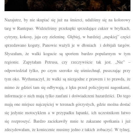
Nazajutrz, by nie skupiać się już na śmierci, udaliśmy się na kolorowy
targ w Rantepao. Widzieliśmy przekupki sprzedające cukier w bryłkach,
cytryny, kokosy, jaja czy zieleninę. Głębiej, w bardziej „męskiej” części
sprzedawano koguty. Panowie ważyli je w dłoniach i dobijali targów.
Słyszałam, że walki kogucie są sportem bardzo popularnym w tym
regionie. Zapytałam Petrusa, czy rzeczywiście tak jest. „Nie” –
odpowiedział tylko, po czym szeroko się uśmiechnął, puszczając przy
tym oko. Wytłumaczył, że walki są niezgodne z prawem i to prawda, że
mimo że gdzieś tam się odbywają, z lęku przed policyjnymi nagonkami,
informacje o nich mają tylko zaufani i doświadczeni hazardziści. Do tego
mają one miejsce najczęściej w terenach górzystych, gdzie można dostać
się jedynie motocyklem a w przypadku łapanki, ich uczestnikom łatwo
się rozproszyć. Bardzo zaciekawiły mnie te zakazane spotkania i już
zdecydowałam, że koniecznie musimy jedno z takich zobaczyć. W tylnej,