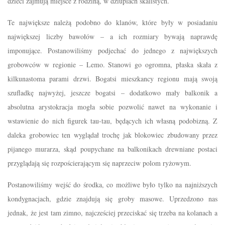
dzieci zajmują miejsce z rodziną, w dziuplach skalistych.
Te największe należą podobno do klanów, które były w posiadaniu
największej liczby bawołów – a ich rozmiary bywają naprawdę
imponujące. Postanowiliśmy podjechać do jednego z największych
grobowców w regionie – Lemo. Stanowi go ogromna, płaska skała z
kilkunastoma parami drzwi. Bogatsi mieszkancy regionu mają swoją
szufladkę najwyżej, jeszcze bogatsi – dodatkowo mały balkonik a
absolutna arystokracja mogła sobie pozwolić nawet na wykonanie i
wstawienie do nich figurek tau-tau, będących ich własną podobizną. Z
daleka grobowiec ten wyglądał trochę jak blokowiec zbudowany przez
pijanego murarza, skąd poupychane na balkonikach drewniane postaci
przyglądają się rozpościerającym się naprzeciw polom ryżowym.
Postanowiliśmy wejść do środka, co możliwe było tylko na najniższych
kondygnacjach, gdzie znajdują się groby masowe. Uprzedzono nas
jednak, że jest tam zimno, najcześciej przeciskać się trzeba na kolanach a