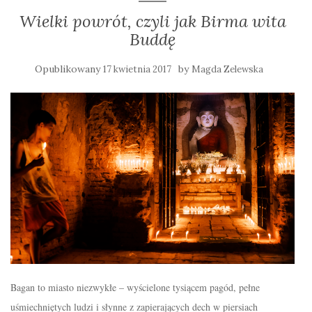
Wielki powrót, czyli jak Birma wita
Buddę
Opublikowany
by
17 kwietnia 2017
Magda Zelewska
Bagan to miasto niezwykłe – wyścielone tysiącem pagód, pełne
uśmiechniętych ludzi i słynne z zapierających dech w piersiach