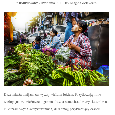
Opublikowany
by
2 kwietnia 2017
Magda Zelewska
Duże miasta omijam zazwyczaj wielkim łukiem. Przytłaczają mnie
wielopiętrowe wieżowce, ogromna liczba samochodów czy skuterów na
kilkupasmowych skrzyżowaniach, dusi smog przybierający czasem