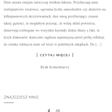
Duże miasta omijam zazwyczaj wielkim łukiem. Przytłaczają mnie
wielopiętrowe wieżowce, ogromna liczba samochodów czy skuterów na
kilkupasmowych skrzyżowaniach, dusi smog przybierający czasem
takiej gęstości, że mogłabym przysiąc, że widzę skład powietrza,
denerwują rozbiegane we wszystkie kierunki dzikie tłumy a fakt, że
krzyk klaksonów skutecznie zagłusza najmniejszą nawet próbę refleksji,
do ostatka odstręcza mnie od wizyt w podobnych zakątkach. Do […]
CZYTAJ WIĘCEJ
Brak komentarzy
ZNAJDZIESZ MNIE