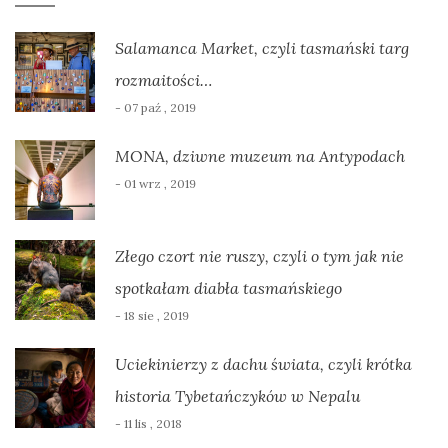
Salamanca Market, czyli tasmański targ
rozmaitości…
- 07 paź , 2019
MONA, dziwne muzeum na Antypodach
- 01 wrz , 2019
Złego czort nie ruszy, czyli o tym jak nie
spotkałam diabła tasmańskiego
- 18 sie , 2019
Uciekinierzy z dachu świata, czyli krótka
historia Tybetańczyków w Nepalu
- 11 lis , 2018