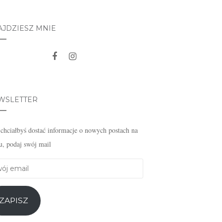
AJDZIESZ MNIE
WSLETTER
i chciałbyś dostać informacje o nowych postach na
u, podaj swój mail
j
l
ZAPISZ