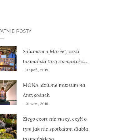
ATNIE POSTY
Salamanca Market, czyli
tasmański targ rozmaitości…
- 07 paź , 2019
MONA, dziwne muzeum na
Antypodach
- 01 wrz , 2019
Złego czort nie ruszy, czyli o
tym jak nie spotkałam diabła
tasmańskiego