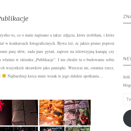
ublikacje
ZN
stko to, co o mnie napisano a takze zdjęcia, które zrobiłam, i które
ial w konkursach fotograficznych. Bywa też, ze jakies pismo poprosi
mnie parę słów, zada pare pytań, zaprosi na telewizyjną kanapę czy
NE
 właśnie w okienku „Publikacje”. I nie chodzi tu o budowanie sobie
ych wszystkich skrawków jako pamiątki. Wierzcie mi, ostatnia rzecz,
ć
Najbardziej kreca mnie wszak te jego dalekie spotkania…
Jeśl
blog
Twó
emai