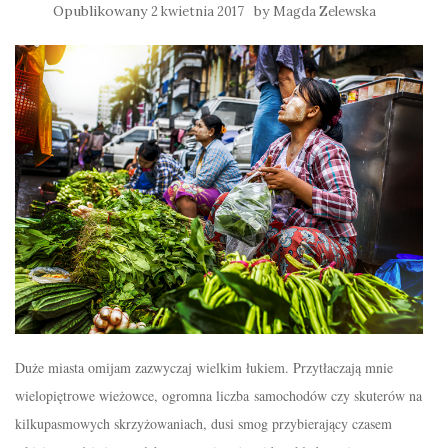
Opublikowany
by
2 kwietnia 2017
Magda Zelewska
Duże miasta omijam zazwyczaj wielkim łukiem. Przytłaczają mnie
wielopiętrowe wieżowce, ogromna liczba samochodów czy skuterów na
kilkupasmowych skrzyżowaniach, dusi smog przybierający czasem