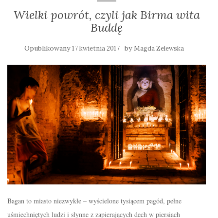
Wielki powrót, czyli jak Birma wita
Buddę
Opublikowany
by
17 kwietnia 2017
Magda Zelewska
Bagan to miasto niezwykłe – wyścielone tysiącem pagód, pełne
uśmiechniętych ludzi i słynne z zapierających dech w piersiach