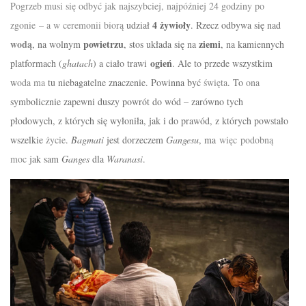
Pogrzeb musi
się
odbyć
jak najszybciej,
najpóźniej
24 godziny po
4
żywioły
zgonie
– a w ceremonii biorą
udział
. Rzecz odbywa się nad
wodą
powietrzu
ziemi
, na wolnym
, stos układa się na
, na kamiennych
ogień
platformach (
ghatach
) a ciało trawi
. Ale to przede wszystkim
w
oda
ma
tu niebagatelne znaczenie. Powinna być
święta
. To
ona
symbolicznie zapewni duszy
powrót
do
wód
– zarówno tych
płodowych, z których się
wyłoniła
, jak i do praw
ó
d, z których
powstało
wszelkie
życie
.
Bagmati
jest dorzeczem
Gangesu
, ma
więc
podobną
moc
jak sam
Ganges
dla
Waranasi
.