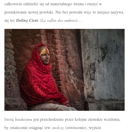
całkowicie oddzielić się od materialnego
świata
i
ruszyć
w
poszukiwanie nowej
powłoki
. Nie bez powodu wi
ę
c to miejsce nazywa
się te
ż
Dolin
ą
Cieni
(
La vallée des ombres
)…
Istot
ą
hinduizmu
jest przechodzenie przez kolejne ziemskie wcielenia,
by ostatecznie osi
ągnąć
tzw.
m
oksz
ę
(oświecenie), wyjście