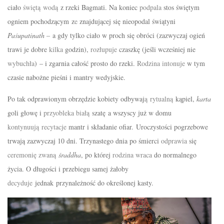
ciało
święt
ą
wod
ą
z rzeki Bagmati. Na koniec
podpala
stos
świętym
ogniem
pochodzącym
z
e
znajdującej
się
nieopodal
świątyni
Pa
ś
upatinath –
a gdy tylko ciało w proch się
obróci
(zazwyczaj
ogień
trawi je dobre
kilka
godzin),
rozłupuje
czaszkę (jeśli wcześniej nie
wybuchła
)
– i zgarnia
całość
prosto do rzeki.
Rodzina
intonuje
w tym
czasie nabożne
pieśni
i mantry wedyjskie.
Po tak odprawionym obrzędzie kobiety odbywaj
ą
rytualn
ą
kąpiel,
karta
goli głowę i
przyobleka
biał
ą
szatę
a wszyscy już w domu
kontynuuj
ą
recytacje
mantr i składanie ofiar. Uroczystości pogrzebowe
trwają zazwyczaj 10 dni. Trzynastego dnia po
śmierci
odprawia
się
ceremonię
zwan
ą
ś
raddha
, po
której
rodzina
wraca
do normalnego
życia
. O
długości
i przebiegu samej
żałoby
decyduje
jednak
przynależność
do
określonej
kasty.