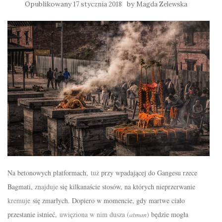
Opublikowany
by
17 stycznia 2018
Magda Zelewska
Na betonowych platformach,
tuż
przy wpadającej do Gangesu rzece
Bagmati,
znajduje
się kilkanaście
stosów
, na których nieprzerwanie
kremuje
się zmarłych. Dopiero w momencie, gdy martwe ciało
przestanie istnieć,
uwięziona w nim dusza (
atman
)
będzie
mogła