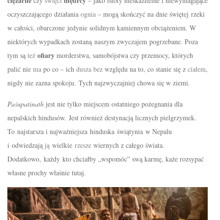
ciężarne
mędrcy
czy
święci
– jako istoty nieskazitelne i niewymagające
oczyszczającego działania
ognia
– mogą
skończyć
na dnie
świętej
rzeki
w
całości, obarczone
jedynie solidnym kamiennym obciążeniem. W
niektórych wypadkach zostan
ą
naszym zwyczajem pogrzebane. Poza
ofiary
tym s
ą
też
morderstwa,
samobójstwa
czy przemocy,
których
palić
nie
ma
po co – ich
dusza
bez
względu
na to, co stanie
się
z
ciałem
,
nigdy nie zazna spokoju. Tych najzwyczajniej chowa się w ziemi.
Pa
ś
upatinath
jest nie tylko miejscem ostatniego
pożegnania
dla
nepalskich
hindusów.
Jest również destynacją licznych pielgrzymek.
To najstarsza i najważniejsza hinduska świątynia w Nepalu
i
odwiedzają
j
ą
wielkie
rzesze
wiernych z
całego
świata
.
Dodatkowo, każdy kto chciałby „
wspomóc
” swą karmę, każe rozsypać
własne prochy właśnie tutaj.