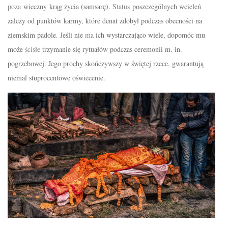
poza
wieczny
krąg życia (samsarę)
.
Status
poszczególnych
wcieleń
zależy od punktów karmy, kt
ó
re denat
zdobył
podczas obecności na
ziemskim padole. Jeśli nie
ma
ich wystarczająco wiele, dopomóc mu
może
ścis
ł
e
trzymanie się
rytuałów
podczas ceremonii m. in.
pogrzebowej. Jego prochy skończywszy w
świętej
rzece, gwarantują
niemal stuprocentowe oświecenie.