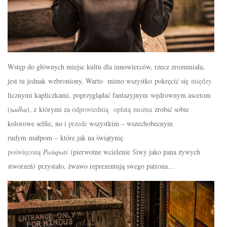
Wstęp
do
głównych
miejsc kultu dla innowierc
ó
w, rzecz zrozumia
ł
a,
jest tu jednak
wzbroniony
. Warto mimo wszystko
pokręcić
się
między
licznymi kapliczkami,
poprzyglądać fantazyjnym
wędrownym
ascetom
(s
adhu
), z
którymi
za
odpowiedni
ą
opłat
ą
można
zrobić
sobie
kolorowe selfie, no i
przede
wszystkim – wszechobecnym
rudym
małpom –
które
jak na
świątynię
poświęconą
Paśupati
(pierwotne wcielenie
Ś
iwy jako pana
żywych
stworzeń)
przystało,
żwawo
reprezentują
swego patrona…