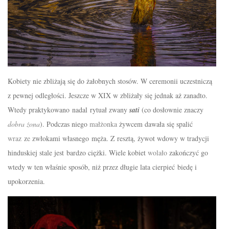
Kobiety nie
zbliżają
się do
żałobnych
stosów
. W ceremonii uczestniczą
z pewnej
odległości
. Jeszcze w XIX w
zbliżały
się jednak
aż zanadto
.
Wtedy
praktykowano
nadal
rytuał
zwany
sati
(co dosłownie znaczy
dobra
żona
). Podczas niego
małżonka
żywcem
dawała
się
spalić
wraz
z
e
zwłokami w
ł
asnego
męża
.
Z resztą,
żywot
wdowy w tradycji
hinduskiej stale jest bardzo
ciężki
. Wiele kobiet
wolało
zakończyć
go
wtedy w ten właśnie sposób, niż przez długie lata cierpieć
biedę
i
upokorzenia.