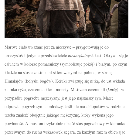
Martwe ciało uważane jest za nieczyste – przygotowują je do
uroczystości jedynie przedstawiciele
niedotykalnych
kast.
Okrywa
się je
całunem w kolorze pomarańczy (
symbolizuje
pokój
) i białym, po czym
kładzie
na stosie z
e
stopami skierowanymi na
północ
, w
stronę
Himalajów
(
kołyski
bogów). Kciuki
związuję
się
nitką
, do ust wkłada
ziarnka
ryżu
, czasem cukier i
monety
. Mistrzem ceremonii (
kart
ą
), w
przypadku pogrzebu mężczyzny, jest jego najstarszy syn. Matce
odprawia
pogrzeb syn najmłodszy. Jeśli nie
ma
chłopaków
w rodzinie,
trzeba znaleźć obojętnie jakiego
mężczyznę, który wykona jego
powinność
. A musi on trzykrotnie obejść stos pogrzebowy w kierunku
przeciwnym do ruchu wskazówek zegara, za każdym razem oblewając