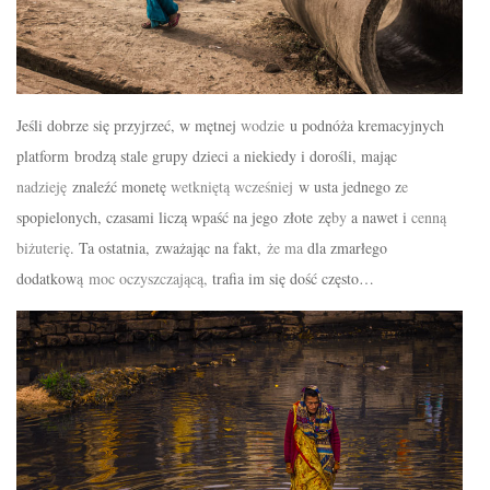
Jeśli dobrze się przyjrzeć, w mętnej
wodzie
u
podnóża kremacyjnych
platform
brodzą
stale grupy dzieci a niekiedy i dorośli,
mając
nadzieję
znaleźć
monetę
wetknięt
ą wcześniej
w usta jednego z
e
spopielonych, czasami liczą wpaść na jego
złote
z
ę
by
a nawet i
cenną
biżuterię
. Ta ostatnia, zważając na fakt,
że
ma
dla zmarłego
dodatkow
ą
moc
oczyszczającą,
trafia im się dość często…