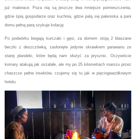
już materace. Poza nią są jeszcze dwa mniejsze pomieszczenia,
gdzie śpią gospodarze oraz kuchnia, gdzie palą się paleniska a pani
domu pełną parą szykuje kolację.
Po podwórku biegają kurczaki i gęsi, za domem stoją 2 blaszane
beczki z deszczówką, zasłonięte jedynie skrawkiem parawanu ze
starej plandeki, które będą nam służyć za prysznic. Oczywiście
komary atakują jak oszalałe, ale my po 25 kilometrach marszu przez
chaszcze pełne insektów, czujemy się tu jak w pięciogwazdkowym
hotelu.