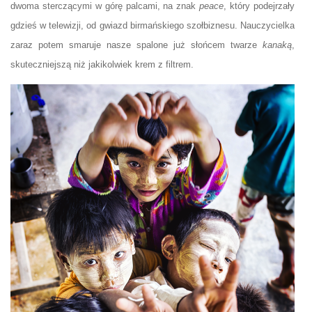
dwoma sterczącymi w górę palcami, na znak
peace
, który podejrzały
gdzieś w telewizji, od gwiazd birmańskiego szołbiznesu. Nauczycielka
zaraz potem smaruje nasze spalone już słońcem twarze
kanaką
,
skuteczniejszą niż jakikolwiek krem z filtrem.