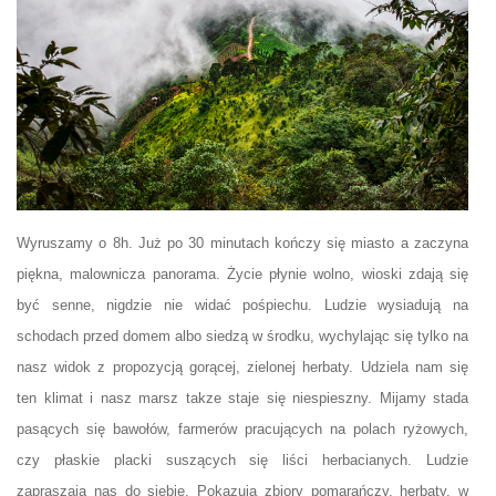
Wyruszamy o 8h. Już po 30 minutach kończy się miasto a zaczyna
piękna, malownicza panorama. Życie płynie wolno, wioski zdają się
być senne, nigdzie nie widać pośpiechu. Ludzie wysiadują na
schodach przed domem albo siedzą w środku, wychylając się tylko na
nasz widok z propozycją gorącej, zielonej herbaty. Udziela nam się
ten klimat i nasz marsz takze staje się niespieszny. Mijamy stada
pasących się bawołów, farmerów pracujących na polach ryżowych,
czy płaskie placki suszących się liści herbacianych. Ludzie
zapraszają nas do siebie. Pokazują zbiory pomarańczy, herbaty, w