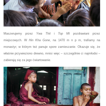
Maszerujemy przez
Ywa Thit
i
Top Mt
pozdrawiani przez
miejscowych. W
Hin Kha Gone
, na 1470 m n p m, trafiamy na
monastyr, w którym też panuje spore zamieszanie. Okazuje się, że
właśnie przywieziono drewno, mnisi więc – szczególnie ci najmłodsi –
zabierają się za jego ćwiartowanie.