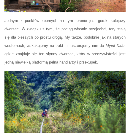
Jednym z punktów zbornych na tym terenie jest górski kolejowy
dworzec. W związku z tym, że pociąg właśnie przejechał, tory stają
się dla pieszych po prostu drogą. My także, podobnie jak na starych
westernach, wskakujemy na trakt i maszerujemy nim do
Myint Dide
,
gdzie znajduje się ten słynny dworzec, który w rzeczywistości jest
jedną niewielką platformą pełną handlarzy i przekupek.