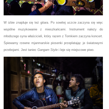
W izbie znajduje się też gitara. Po sowitej uczcie zaczyna się więc
wspólne muzykowanie z mieszkańcami. Instrument należy do
młodszego syna właścicieli, który razem z Tomkiem zaczyna koncert.
Śpiewamy rzewne mjanmarskie piosenki przeplatając je światowymi
przebojami. Jest taniec
Gangam Style
i leje się miejscowe piwo.