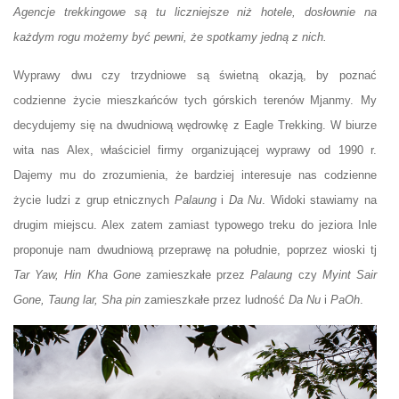
Agencje trekkingowe są tu liczniejsze niż hotele, dosłownie na
każdym rogu możemy być pewni, że spotkamy jedną z nich.
Wyprawy dwu czy trzydniowe są świetną okazją, by poznać
codzienne życie mieszkańców tych górskich terenów Mjanmy. My
decydujemy się na dwudniową wędrowkę z Eagle Trekking. W biurze
wita nas Alex, właściciel firmy organizującej wyprawy od 1990 r.
Dajemy mu do zrozumienia, że bardziej interesuje nas codzienne
życie ludzi z grup etnicznych
Palaung
i
Da Nu
. Widoki stawiamy na
drugim miejscu. Alex zatem zamiast typowego treku do jeziora Inle
proponuje nam dwudniową przeprawę na południe, poprzez wioski tj
Tar Yaw, Hin Kha Gone
zamieszkałe przez
Palaung
czy
Myint Sair
Gone, Taung lar, Sha pin
zamieszkałe przez ludność
Da Nu
i
PaOh
.