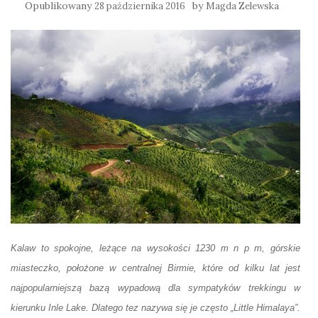
Opublikowany
by
28 października 2016
Magda Zelewska
Kalaw to spokojne, leżące na wysokości 1230 m n p m, górskie
miasteczko, położone w centralnej Birmie, które od kilku lat jest
najpopularniejszą bazą wypadową dla sympatyków trekkingu w
kierunku Inle Lake. Dlatego tez nazywa się je często „Little Himalaya”.