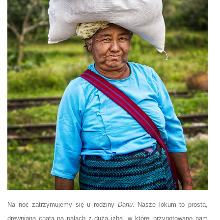
Na noc zatrzymujemy się u rodziny
Danu
. Nasze lokum to prosta,
drewniana chata na palach z dużą izbą, w której przygotowano nam