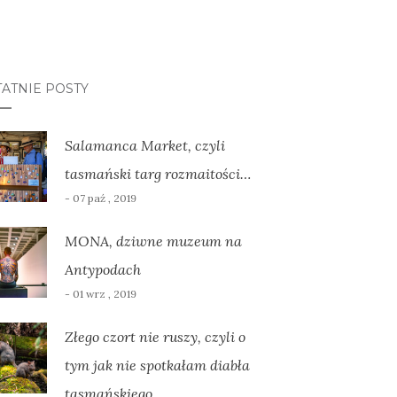
ATNIE POSTY
Salamanca Market, czyli
tasmański targ rozmaitości…
- 07 paź , 2019
MONA, dziwne muzeum na
Antypodach
- 01 wrz , 2019
Złego czort nie ruszy, czyli o
tym jak nie spotkałam diabła
tasmańskiego