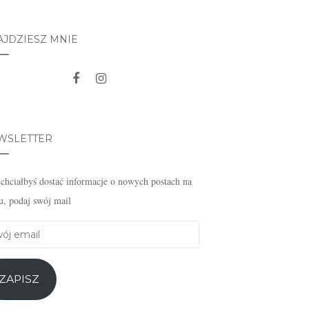
AJDZIESZ MNIE
WSLETTER
i chciałbyś dostać informacje o nowych postach na
u, podaj swój mail
j
l
ZAPISZ