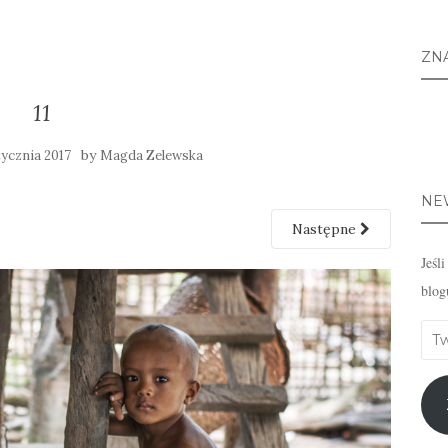
ZN
11
by
tycznia 2017
Magda Zelewska
NE
Następne
Jeśl
blog
Twó
emai