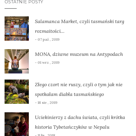
OSTATNIE POSTY
Salamanca Market, czyli tasmański targ
rozmaitości…
- 07 paź , 2019
MONA, dziwne muzeum na Antypodach
- 01 wrz , 2019
Złego czort nie ruszy, czyli o tym jak nie
spotkałam diabła tasmańskiego
- 18 sie , 2019
Uciekinierzy z dachu świata, czyli krótka
historia Tybetańczyków w Nepalu
- 11 lis , 2018