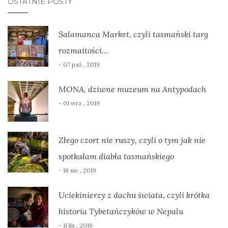
OSTATNIE POSTY
Salamanca Market, czyli tasmański targ
rozmaitości…
- 07 paź , 2019
MONA, dziwne muzeum na Antypodach
- 01 wrz , 2019
Złego czort nie ruszy, czyli o tym jak nie
spotkałam diabła tasmańskiego
- 18 sie , 2019
Uciekinierzy z dachu świata, czyli krótka
historia Tybetańczyków w Nepalu
- 11 lis , 2018