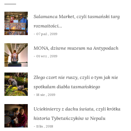
Salamanca Market, czyli tasmański targ
rozmaitości…
- 07 paź , 2019
MONA, dziwne muzeum na Antypodach
- 01 wrz , 2019
Złego czort nie ruszy, czyli o tym jak nie
spotkałam diabła tasmańskiego
- 18 sie , 2019
Uciekinierzy z dachu świata, czyli krótka
historia Tybetańczyków w Nepalu
- 11 lis , 2018