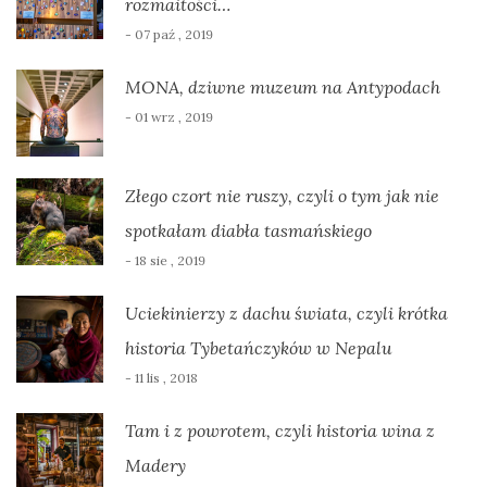
rozmaitości…
- 07 paź , 2019
MONA, dziwne muzeum na Antypodach
- 01 wrz , 2019
Złego czort nie ruszy, czyli o tym jak nie
spotkałam diabła tasmańskiego
- 18 sie , 2019
Uciekinierzy z dachu świata, czyli krótka
historia Tybetańczyków w Nepalu
- 11 lis , 2018
Tam i z powrotem, czyli historia wina z
Madery