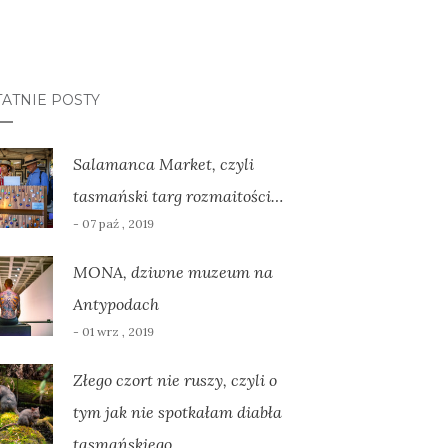
ATNIE POSTY
Salamanca Market, czyli
tasmański targ rozmaitości…
- 07 paź , 2019
MONA, dziwne muzeum na
Antypodach
- 01 wrz , 2019
Złego czort nie ruszy, czyli o
tym jak nie spotkałam diabła
tasmańskiego