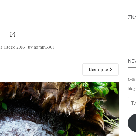
ZN
14
by
28 lutego 2016
admin6301
NE
Następne
Jeśl
blog
Twó
emai