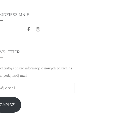
AJDZIESZ MNIE
WSLETTER
i chciałbyś dostać informacje o nowych postach na
u, podaj swój mail
j
l
ZAPISZ