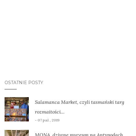
OSTATNIE POSTY
Salamanca Market, czyli tasmański targ
rozmaitości…
- 07 paź , 2019
MONA, dziwne muzeum na Antypodach