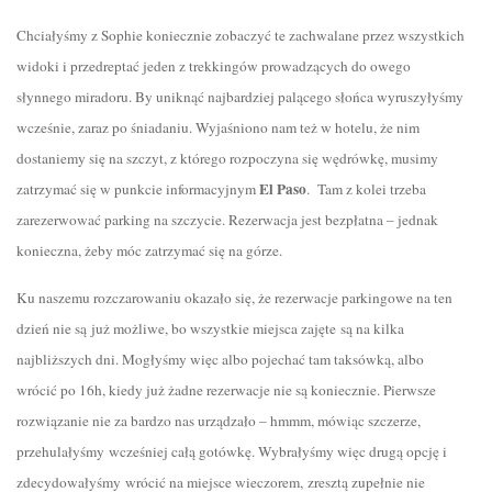
Chciałyśmy z Sophie koniecznie zobaczyć te zachwalane przez wszystkich
widoki i przedreptać jeden z trekkingów prowadzących do owego
słynnego miradoru. By uniknąć najbardziej palącego słońca wyruszyłyśmy
wcześnie, zaraz po śniadaniu. Wyjaśniono nam też w hotelu, że nim
dostaniemy się na szczyt, z którego rozpoczyna się wędrówkę, musimy
El Paso
zatrzymać się w punkcie informacyjnym
. Tam z kolei trzeba
zarezerwować parking na szczycie. Rezerwacja jest bezpłatna – jednak
konieczna, żeby móc zatrzymać się na górze.
Ku naszemu rozczarowaniu okazało się, że rezerwacje parkingowe na ten
dzień nie są już możliwe, bo wszystkie miejsca zajęte są na kilka
najbliższych dni. Mogłyśmy więc albo pojechać tam taksówką, albo
wrócić po 16h, kiedy już żadne rezerwacje nie są koniecznie. Pierwsze
rozwiązanie nie za bardzo nas urządzało – hmmm, mówiąc szczerze,
przehulałyśmy wcześniej całą gotówkę. Wybrałyśmy więc drugą opcję i
zdecydowałyśmy wrócić na miejsce wieczorem, zresztą zupełnie nie