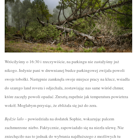
Wróciłyśmy o 16:30 i rzeczywiście, na parkingu nie zastałyśmy już
nikogo. Jedynie pani w drewnianej budce parkingowej zwijała powoli
swoje tobołki. Następnie zamknęła swoje miejsce pracy na klucz, wsiadła
do szarego land rovera i odjechała, zostawiając nas same wśród chmur,
które zaczęły powoli opadać. Zresztą zupełnie jak temperatura powietrza
wokół. Mogłabym przysiąc, że zbliżała się już do zera.
Będzie lało
– powiedziała na dodatek Sophie, wskazując palcem
zachmurzone niebo. Faktycznie, zapowiadało się na niezła ulewę. Nie
zniechęciło nas to jednak do wybrania najdłuższego z możliwych tu