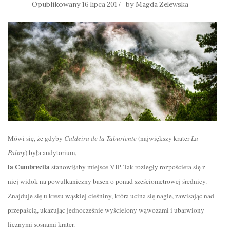
Opublikowany
by
16 lipca 2017
Magda Zelewska
Mówi się, że gdyby
Caldeira de la Taburiente
(największy krater
La
Palmy
) była audytorium,
la Cumbrecita
stanowiłaby miejsce VIP. Tak rozległy rozpościera się z
niej widok na powulkaniczny basen o ponad sześciometrowej średnicy.
Znajduje się u kresu wąskiej cieśniny, która ucina się nagle, zawisając nad
przepaścią, ukazując jednocześnie wyścielony wąwozami i ubarwiony
licznymi sosnami krater.