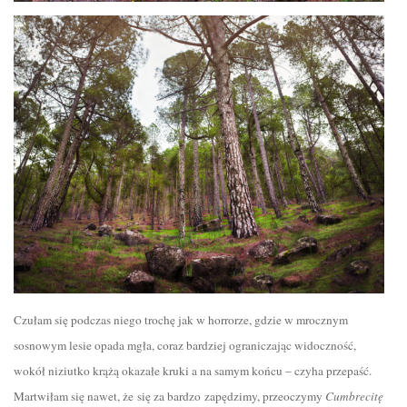
Czułam się podczas niego trochę jak w horrorze, gdzie w mrocznym
sosnowym lesie opada mgła, coraz bardziej ograniczając widoczność,
wokół niziutko krążą okazałe kruki a na samym końcu – czyha przepaść.
Martwiłam się nawet, że się za bardzo zapędzimy, przeoczymy
Cumbrecitę