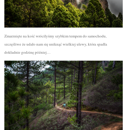
Zmarznięte na kość wróciłyśmy szybkim tempem do samochodu,
szczęśliwe że udało nam się uniknąć wielkiej ulewy, która spadła
dokładnie godzinę później…