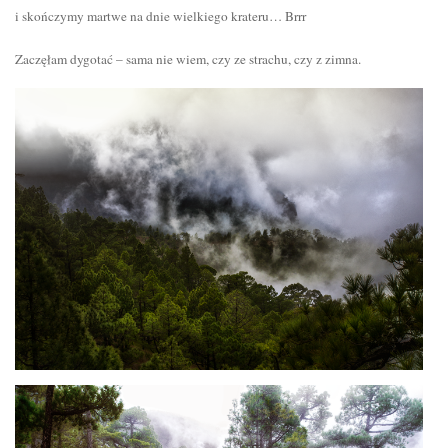
i skończymy martwe na dnie wielkiego krateru… Brrr
Zaczęłam dygotać – sama nie wiem, czy ze strachu, czy z zimna.