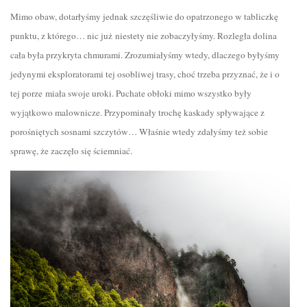
Mimo obaw, dotarłyśmy jednak szczęśliwie do opatrzonego w tabliczkę
punktu, z którego… nic już niestety nie zobaczyłyśmy. Rozległa dolina
cała była przykryta chmurami. Zrozumiałyśmy wtedy, dlaczego byłyśmy
jedynymi eksploratorami tej osobliwej trasy, choć trzeba przyznać, że i o
tej porze miała swoje uroki. Puchate obłoki mimo wszystko były
wyjątkowo malownicze. Przypominały trochę kaskady spływające z
porośniętych sosnami szczytów… Właśnie wtedy zdałyśmy też sobie
sprawę, że zaczęło się ściemniać.