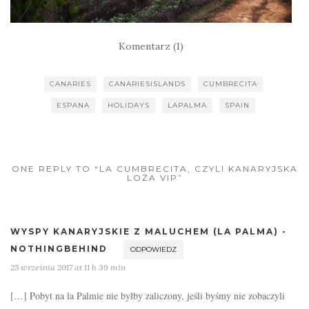
Komentarz (1)
CANARIES
CANARIESISLANDS
CUMBRECITA
ESPANA
HOLIDAYS
LAPALMA
SPAIN
ONE REPLY TO “LA CUMBRECITA, CZYLI KANARYJSKA
LOŻA VIP”
WYSPY KANARYJSKIE Z MALUCHEM (LA PALMA) -
NOTHINGBEHIND
ODPOWIEDZ
25 września 2017 at 11 h 39 min
[…] Pobyt na la Palmie nie byłby zaliczony, jeśli byśmy nie zobaczyli