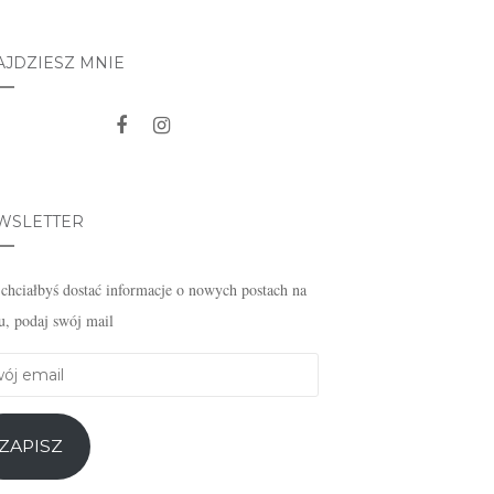
AJDZIESZ MNIE
WSLETTER
i chciałbyś dostać informacje o nowych postach na
u, podaj swój mail
j
l
ZAPISZ