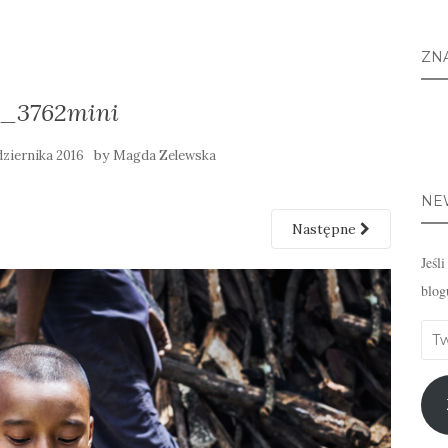
ZN
c_3762mini
by
dziernika 2016
Magda Zelewska
NE
Następne
Jeśl
blog
Twó
emai