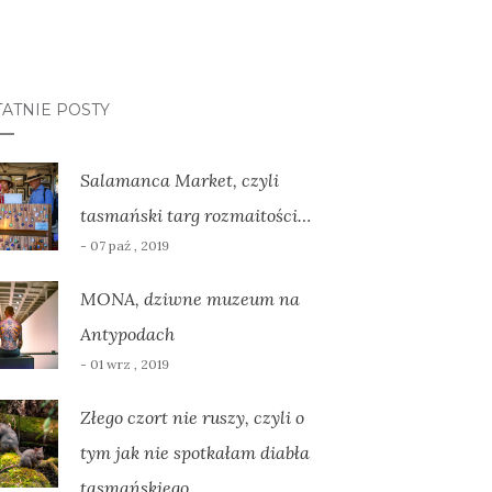
ATNIE POSTY
Salamanca Market, czyli
tasmański targ rozmaitości…
- 07 paź , 2019
MONA, dziwne muzeum na
Antypodach
- 01 wrz , 2019
Złego czort nie ruszy, czyli o
tym jak nie spotkałam diabła
tasmańskiego