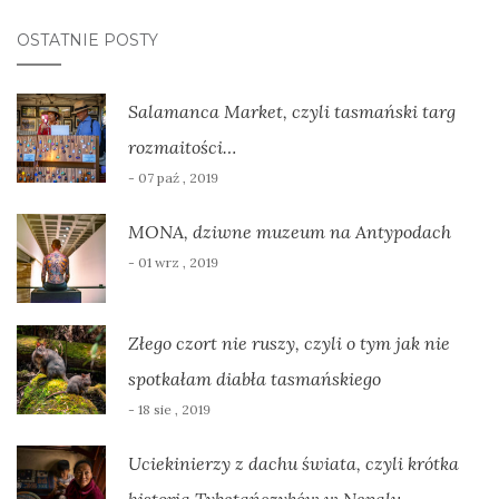
OSTATNIE POSTY
Salamanca Market, czyli tasmański targ
rozmaitości…
- 07 paź , 2019
MONA, dziwne muzeum na Antypodach
- 01 wrz , 2019
Złego czort nie ruszy, czyli o tym jak nie
spotkałam diabła tasmańskiego
- 18 sie , 2019
Uciekinierzy z dachu świata, czyli krótka
historia Tybetańczyków w Nepalu