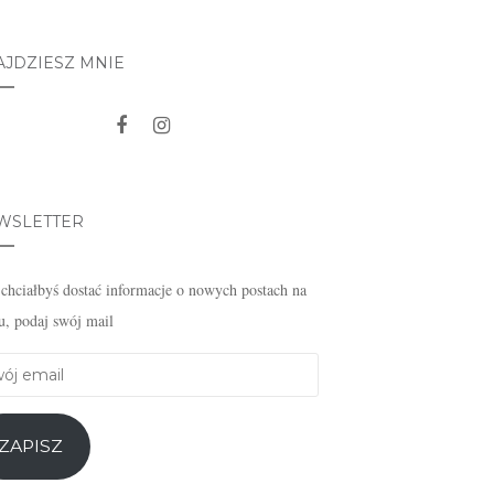
AJDZIESZ MNIE
WSLETTER
i chciałbyś dostać informacje o nowych postach na
u, podaj swój mail
j
l
ZAPISZ