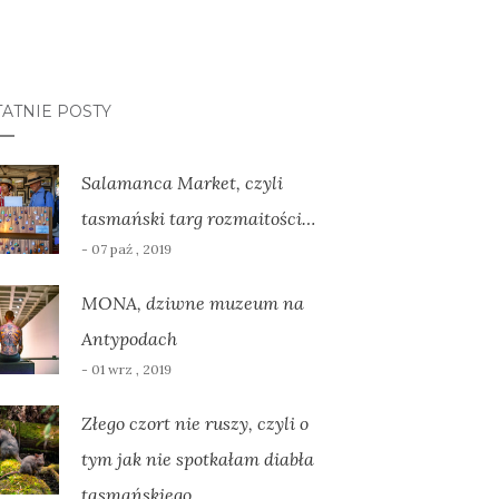
ATNIE POSTY
Salamanca Market, czyli
tasmański targ rozmaitości…
- 07 paź , 2019
MONA, dziwne muzeum na
Antypodach
- 01 wrz , 2019
Złego czort nie ruszy, czyli o
tym jak nie spotkałam diabła
tasmańskiego