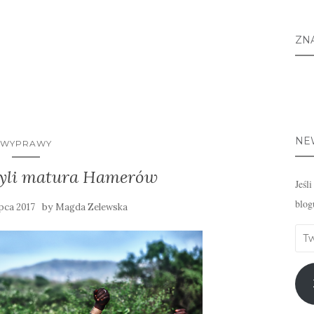
ZN
NE
WYPRAWY
czyli matura Hamerów
Jeśl
blog
by
ipca 2017
Magda Zelewska
Twó
emai