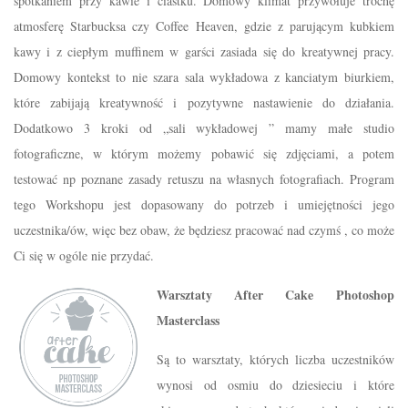
spotkaniem przy kawie i ciastku. Domowy klimat przywołuje trochę
atmosferę Starbucksa czy Coffee Heaven, gdzie z parującym kubkiem
kawy i z ciepłym muffinem w garści zasiada się do kreatywnej pracy.
Domowy kontekst to nie szara sala wykładowa z kanciatym biurkiem,
które zabijają kreatywność i pozytywne nastawienie do działania.
Dodatkowo 3 kroki od „sali wykładowej ” mamy małe studio
fotograficzne, w którym możemy pobawić się zdjęciami, a potem
testować np poznane zasady retuszu na własnych fotografiach. Program
tego Workshopu jest dopasowany do potrzeb i umiejętności jego
uczestnika/ów, więc bez obaw, że będziesz pracować nad czymś , co może
Ci się w ogóle nie przydać.
Warsztaty After Cake Photoshop
Masterclass
Są to warsztaty, których liczba uczestników
wynosi od osmiu do dziesieciu i które