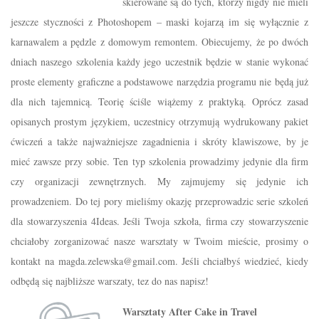
skierowane są do tych, którzy nigdy nie mieli
jeszcze styczności z Photoshopem – maski kojarzą im się wyłącznie z
karnawalem a pędzle z domowym remontem. Obiecujemy, że po dwóch
dniach naszego szkolenia każdy jego uczestnik będzie w stanie wykonać
proste elementy graficzne a podstawowe narzędzia programu nie będą już
dla nich tajemnicą. Teorię ściśle wiążemy z praktyką. Oprócz zasad
opisanych prostym językiem, uczestnicy otrzymują wydrukowany pakiet
ćwiczeń a także najważniejsze zagadnienia i skróty klawiszowe, by je
mieć zawsze przy sobie. Ten typ szkolenia prowadzimy jedynie dla firm
czy organizacji zewnętrznych. My zajmujemy się jedynie ich
prowadzeniem. Do tej pory mieliśmy okazję przeprowadzic serie szkoleń
dla stowarzyszenia 4Ideas. Jeśli Twoja szkoła, firma czy stowarzyszenie
chciałoby zorganizować nasze warsztaty w Twoim mieście, prosimy o
kontakt na magda.zelewska@gmail.com. Jeśli chciałbyś wiedzieć, kiedy
odbędą się najbliższe warszaty, tez do nas napisz!
Warsztaty After Cake in Travel