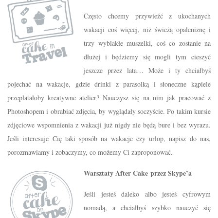
Często chcemy przywieźć z ukochanych
wakacji coś więcej, niż świeżą opaleniznę i
trzy wyblakłe muszelki, coś co zostanie na
dłużej i będziemy się mogli tym cieszyć
jeszcze przez lata… Może i ty chciałbyś
pojechać na wakacje, gdzie drinki z parasolką i słoneczne kąpiele
przeplatałoby kreatywne atelier? Nauczysz się na nim jak pracować z
Photoshopem i obrabiać zdjęcia, by wyglądały soczyście. Po takim kursie
zdjęciowe wspomnienia z wakacji już nigdy nie będą bure i bez wyrazu.
Jeśli interesuje Cię taki sposób na wakacje czy urlop, napisz do nas,
porozmawiamy i zobaczymy, co możemy Ci zaproponować.
Warsztaty After Cake przez Skype’a
Jeśli jesteś daleko albo jesteś cyfrowym
nomadą, a chciałbyś szybko nauczyć się