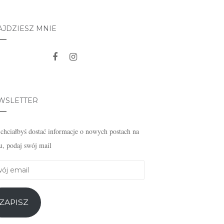
AJDZIESZ MNIE
WSLETTER
i chciałbyś dostać informacje o nowych postach na
u, podaj swój mail
j
l
ZAPISZ