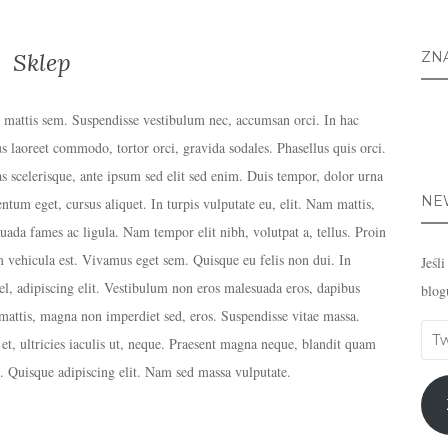
Sklep
ZN
t mattis sem. Suspendisse vestibulum nec, accumsan orci. In hac
us laoreet commodo, tortor orci, gravida sodales. Phasellus quis orci.
s scelerisque, ante ipsum sed elit sed enim. Duis tempor, dolor urna
NE
entum eget, cursus aliquet. In turpis vulputate eu, elit. Nam mattis,
uada fames ac ligula. Nam tempor elit nibh, volutpat a, tellus. Proin
m vehicula est. Vivamus eget sem. Quisque eu felis non dui. In
Jeśl
 vel, adipiscing elit. Vestibulum non eros malesuada eros, dapibus
blog
attis, magna non imperdiet sed, eros. Suspendisse vitae massa.
Twó
et, ultricies iaculis ut, neque. Praesent magna neque, blandit quam
emai
. Quisque adipiscing elit. Nam sed massa vulputate.