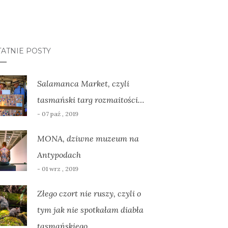
ATNIE POSTY
Salamanca Market, czyli
tasmański targ rozmaitości…
- 07 paź , 2019
MONA, dziwne muzeum na
Antypodach
- 01 wrz , 2019
Złego czort nie ruszy, czyli o
tym jak nie spotkałam diabła
tasmańskiego