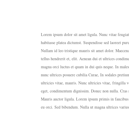
Lorem ipsum dolor sit amet ligula. Nunc vitae feugia
habitasse platea dictumst. Suspendisse sed laoreet pur
Nullam id leo tristique mauris sit amet dolor. Maecena
tellus hendrerit et, elit. Aenean dui et ultrices condim
magna orci luctus et quam in dui quis neque. In males
nunc ultrices posuere cubilia Curae, In sodales pretiu
ultricies vitae, mauris. Nunc ultricies vitae, fringilla
eget, condimentum dignissim. Donec non nulla. Cras m
Mauris auctor ligula. Lorem ipsum primis in faucibus 
eu orci. Sed bibendum. Nulla ut magna ultrices varius